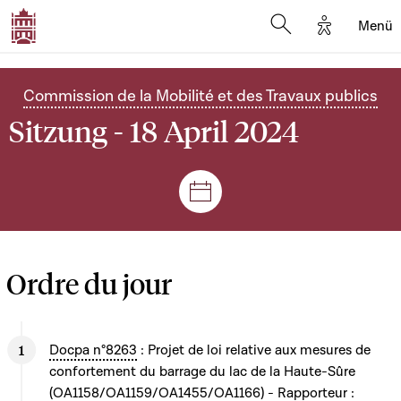
Options d'
Menü
Open search mod
Commission de la Mobilité et des Travaux publics
Sitzung - 18 April 2024
Plenar- und Ausschusssitz
Ordre du jour
Docpa n°8263
: Projet de loi relative aux mesures de
confortement du barrage du lac de la Haute-Sûre
(OA1158/OA1159/OA1455/OA1166) - Rapporteur :