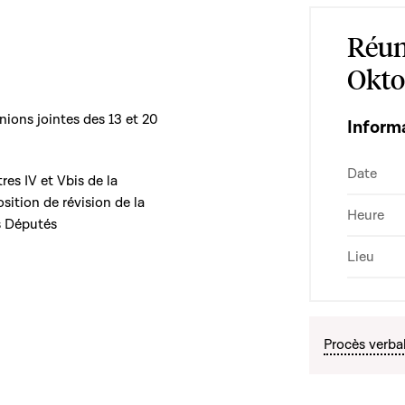
Réun
Okto
nions jointes des 13 et 20
Inform
Date
res IV et Vbis de la
ition de révision de la
Heure
s Députés
Lieu
Procès verba