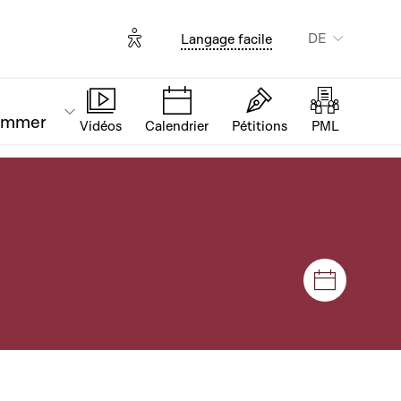
Options d'accessibilité
DE
Langage facile
ammer
Vidéos
Calendrier
Pétitions
PML
Plenar- u