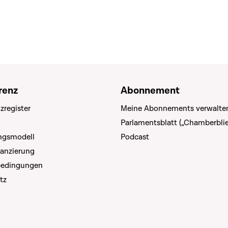
renz
Abonnement
zregister
Meine Abonnements verwalte
Parlamentsblatt („Chamberblie
ungsmodell
Podcast
nanzierung
bedingungen
tz