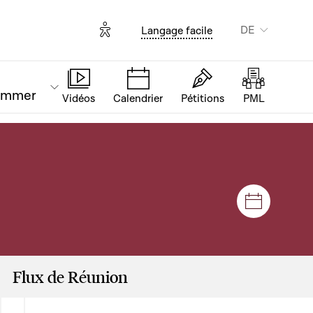
Options d'accessibilité
DE
Langage facile
ammer
Vidéos
Calendrier
Pétitions
PML
Plenar- u
Flux de Réunion