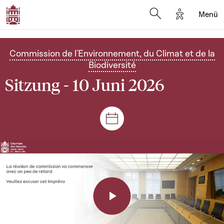
Options d'a
Menü
Open search moda
Commission de l'Environnement, du Climat et de la
Biodiversité
Sitzung - 10 Juni 2026
Plenar- und Ausschusssitz
Play