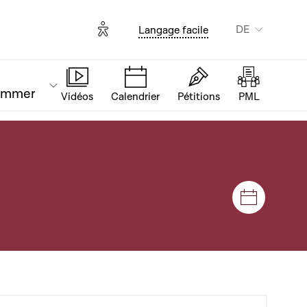
Options d'accessibilité
DE
Langage facile
ammer
Vidéos
Calendrier
Pétitions
PML
Plenar- u