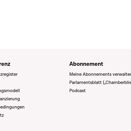
renz
Abonnement
zregister
Meine Abonnements verwalte
Parlamentsblatt („Chamberblie
ungsmodell
Podcast
nanzierung
bedingungen
tz