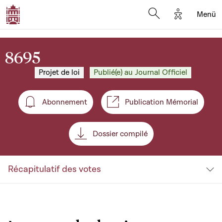
Options d'a
Menü
Open search moda
8695
Projet de loi
Publié(e) au Journal Officiel
Abonnement
Publication Mémorial
Abonnement
Dossier compilé
Récapitulatif des votes