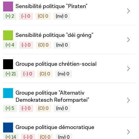
Sensibilité politique "Piraten"
(+) 2
(-) 0
(O) 0
(nv) 0
Sensibilité politique "déi gréng"
(+) 4
(-) 0
(O) 0
(nv) 0
Groupe politique chrétien-social
(+) 21
(-) 0
(O) 0
(nv) 0
Groupe politique "Alternativ
Demokratesch Reformpartei"
(+) 5
(-) 0
(O) 0
(nv) 0
Groupe politique démocratique
(+) 14
(-) 0
(O) 0
(nv) 0