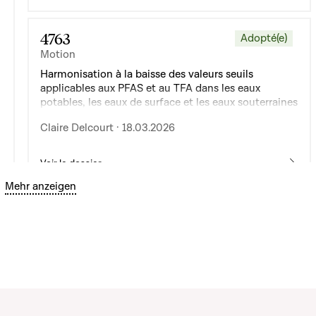
4763
Adopté(e)
Motion
Harmonisation à la baisse des valeurs seuils
applicables aux PFAS et au TFA dans les eaux
potables, les eaux de surface et les eaux souterraines
Claire Delcourt · 18.03.2026
Voir le dossier
Bouton graphique servant à afficher ou cacher tous les é
Mehr anzeigen
4765
Refusé(e)
Motion
Protection des citoyens et de l'environnement
contre les risques liés aux PFAS
Joëlle Welfring · 18.03.2026