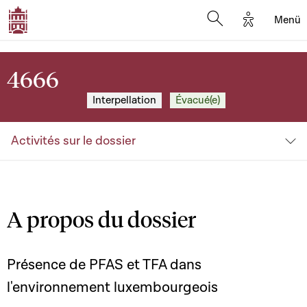
Options d'
Menü
Open search mod
4666
Interpellation
Évacué(e)
Activités sur le dossier
A propos du dossier
Présence de PFAS et TFA dans
l'environnement luxembourgeois