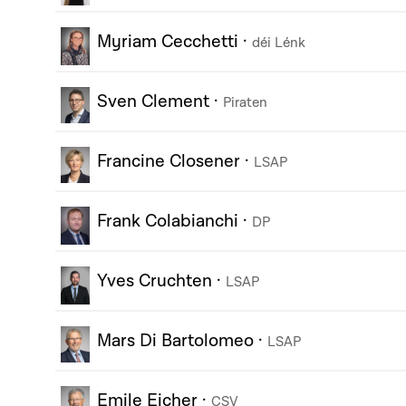
Myriam Cecchetti
·
déi Lénk
Sven Clement
·
Piraten
Francine Closener
·
LSAP
Frank Colabianchi
·
DP
Yves Cruchten
·
LSAP
Mars Di Bartolomeo
·
LSAP
Emile Eicher
·
CSV