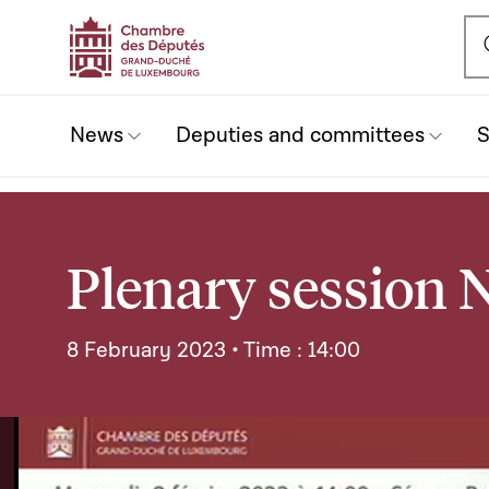
Ou
News
Deputies and committees
S
Plenary session N
8 February 2023 • Time : 14:00