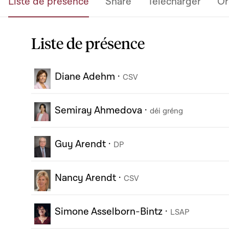
Liste de présence
Share
Télécharger
Or
Liste de présence
Diane Adehm
·
CSV
Semiray Ahmedova
·
déi gréng
Guy Arendt
·
DP
Nancy Arendt
·
CSV
Simone Asselborn-Bintz
·
LSAP