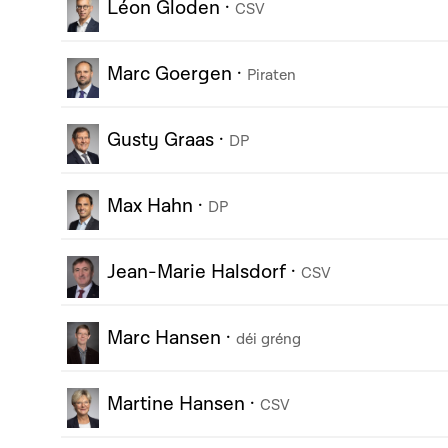
Léon Gloden
·
CSV
Marc Goergen
·
Piraten
Gusty Graas
·
DP
Max Hahn
·
DP
Jean-Marie Halsdorf
·
CSV
Marc Hansen
·
déi gréng
Martine Hansen
·
CSV