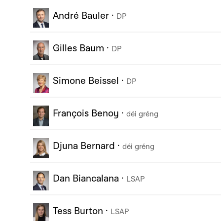
André Bauler
·
DP
Gilles Baum
·
DP
Simone Beissel
·
DP
François Benoy
·
déi gréng
Djuna Bernard
·
déi gréng
Dan Biancalana
·
LSAP
Tess Burton
·
LSAP