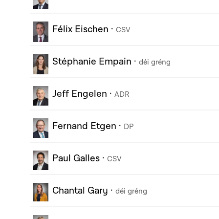
Félix Eischen
·
CSV
Stéphanie Empain
·
déi gréng
Jeff Engelen
·
ADR
Fernand Etgen
·
DP
Paul Galles
·
CSV
Chantal Gary
·
déi gréng