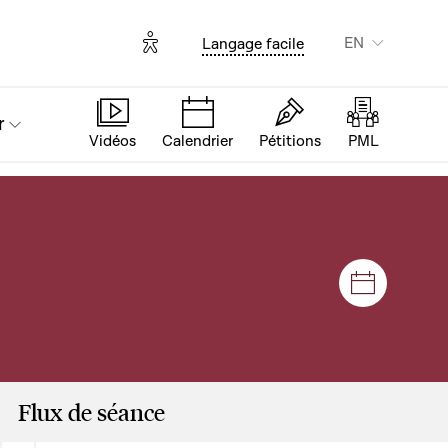
Options d'accessibilité
EN
Langage facile
r
Vidéos
Calendrier
Pétitions
PML
Sessions
Flux de séance