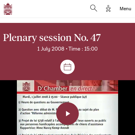
Options d'a
Menu
Open search moda
Plenary session No. 47
1 July 2008 • Time : 15:00
Sessions and meetings
Play
Video