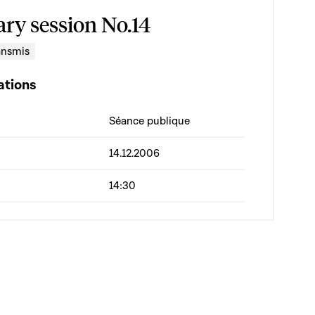
ary session No.14
ansmis
ations
Séance publique
14.12.2006
14:30