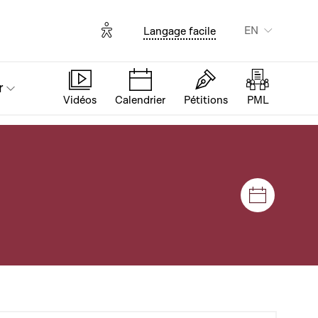
Options d'accessibilité
EN
Langage facile
r
Vidéos
Calendrier
Pétitions
PML
Sessions