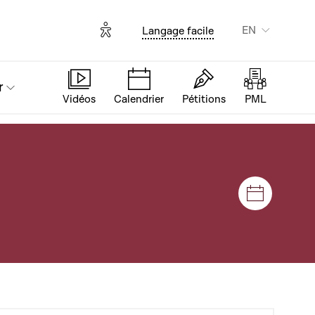
Options d'accessibilité
EN
Langage facile
r
Vidéos
Calendrier
Pétitions
PML
Sessions