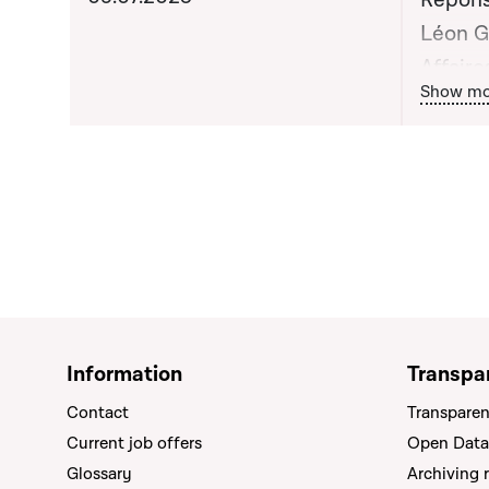
Répons
Léon G
Affaire
Bou
Show mo
Madame
Ministr
Information
Transpa
Contact
Transparen
Current job offers
Open Data
Glossary
Archiving 