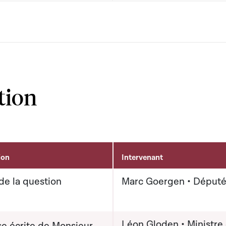
tion
ion
Intervenant
de la question
Marc Goergen • Déput
Léon Gloden • Ministre