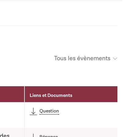
Tous les évènements
Liens et Documents
é
Question
 des