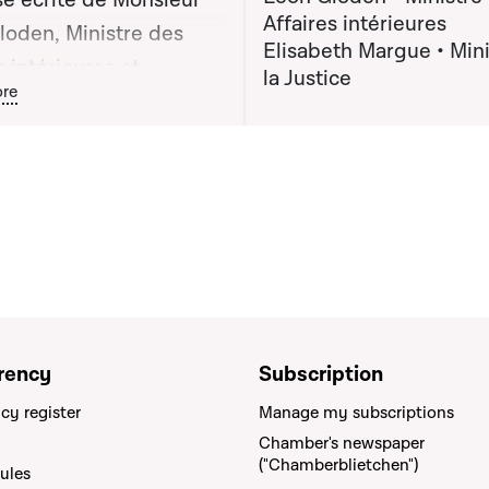
e écrite de Monsieur
Affaires intérieures
loden, Ministre des
Elisabeth Margue • Mini
s intérieures et
la Justice
ton graphique servant à afficher ou cacher tous les éléments de l
re
 Elisabeth Margue,
e de la Justice
rency
Subscription
cy register
Manage my subscriptions
Chamber's newspaper
("Chamberblietchen")
rules