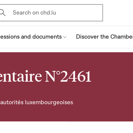
vrir l'écran de recherche
Search on chd.lu
essions and documents
Discover the Chambe
ntaire N°2461
es autorités luxembourgeoises