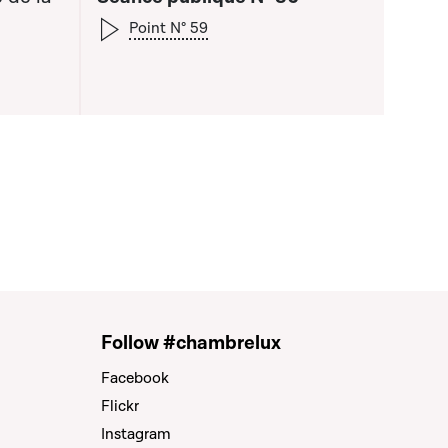
Point N° 59
a liste qui précède
Follow #chambrelux
Facebook
Flickr
Instagram