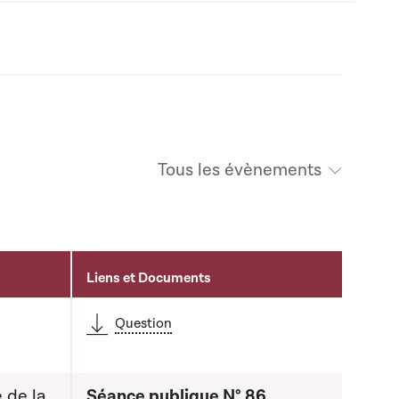
Tous les évènements
Liens et Documents
é
Question
 de la
Séance publique N° 86