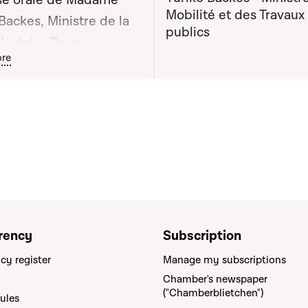
e orale de Madame
Mobilité et des Travaux
Backes, Ministre de la
publics
é et des Travaux
ton graphique servant à afficher ou cacher tous les éléments de l
re
 apportée lors de la
 publique n°86
rency
Subscription
cy register
Manage my subscriptions
Chamber's newspaper
("Chamberblietchen")
rules