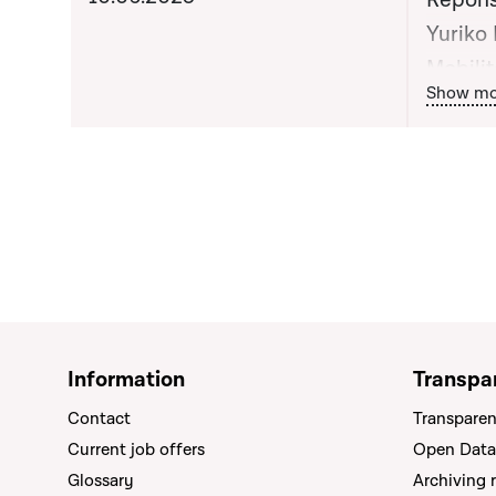
Répons
Yuriko 
Mobilit
Bou
Show mo
publics
séance
Information
Transpa
Contact
Transparen
Current job offers
Open Data
Glossary
Archiving 