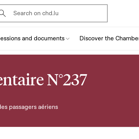
vrir l'écran de recherche
Search on chd.lu
essions and documents
Discover the Chambe
ntaire N°237
 des passagers aériens