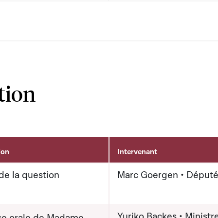
tion
ion
Intervenant
de la question
Marc Goergen • Déput
Yuriko Backes • Ministre