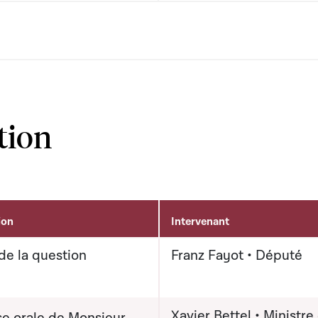
tion
ion
Intervenant
de la question
Franz Fayot • Député
Xavier Bettel • Ministre