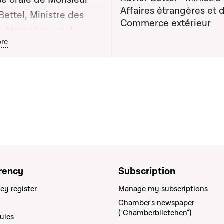
e orale de Monsieur
Affaires étrangères et 
Bettel, Ministre des
Commerce extérieur
s étrangères et du
ton graphique servant à afficher ou cacher tous les éléments de l
re
ce extérieur apportée
 la séance publique
rency
Subscription
cy register
Manage my subscriptions
Chamber's newspaper
("Chamberblietchen")
rules