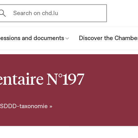
vrir l'écran de recherche
Search on chd.lu
essions and documents
Discover the Chambe
ntaire N°197
CSDDD-taxonomie »