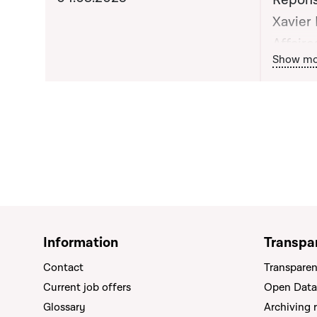
Répons
Xavier 
Affaire
Bou
Show mo
Commer
lors de
n°69
Information
Transpa
Contact
Transparen
Current job offers
Open Data
Glossary
Archiving 