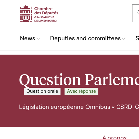
Ou
News
Deputies and committees
S
Question Parleme
Question orale
Avec réponse
Législation européenne Omnibus « CSRD-
A propos