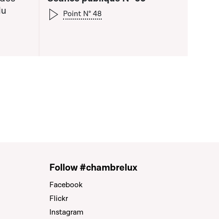
du
Point N° 48
a liste qui précède
Follow #chambrelux
Facebook
Flickr
Instagram