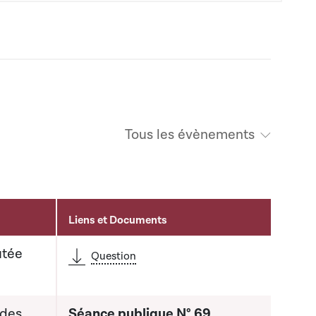
Tous les évènements
Liens et Documents
utée
Question
 des
Séance publique N° 69