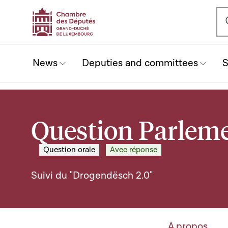
Ou
News
Deputies and committees
S
Question Parleme
Question orale
Avec réponse
Suivi du "Drogendësch 2.0"
A propos