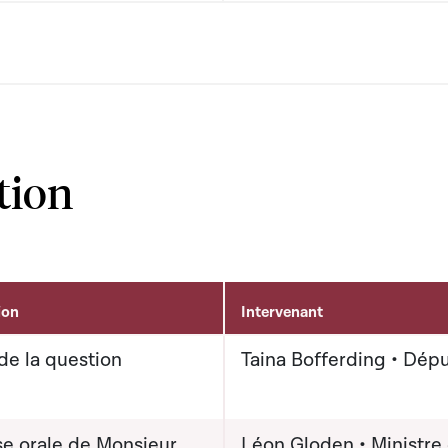
tion
ion
Intervenant
de la question
Taina Bofferding • Dép
e orale de Monsieur
Léon Gloden • Ministre