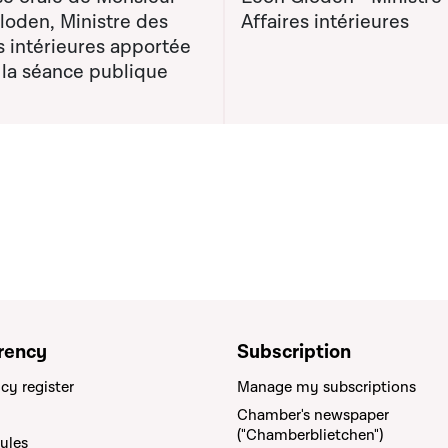
loden, Ministre des
Affaires intérieures
s intérieures apportée
 la séance publique
rency
Subscription
cy register
Manage my subscriptions
Chamber's newspaper
("Chamberblietchen")
rules