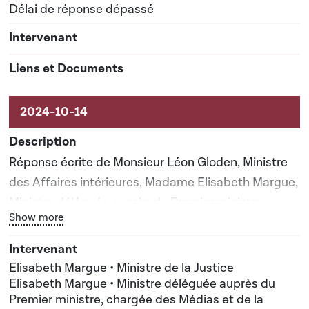
Délai de réponse dépassé
Réponse écrite de Monsieur Léon Gloden, Ministre
des Affaires intérieures, Madame Elisabeth Margue,
Ministre déléguée auprès du Premier ministre,
Bouton graphique servant à afficher ou cacher tous les él
Show more
chargée des Médias et de la Connectivité et
Madame Elisabeth Margue, Ministre de la Justice
Elisabeth Margue • Ministre de la Justice
Elisabeth Margue • Ministre déléguée auprès du
Premier ministre, chargée des Médias et de la