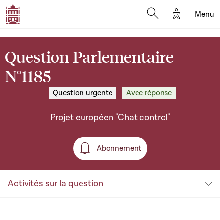
Options d'a
Menu
Open search moda
Question Parlementaire
N°1185
Question urgente
Avec réponse
Projet européen "Chat control"
Abonnement
Abonnement
Activités sur la question