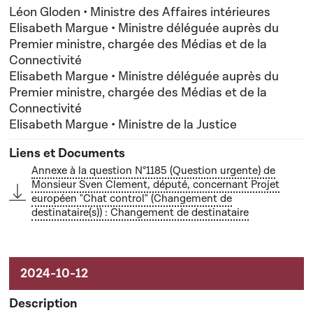
Ministre des Affaires intérieures; Madame Elisabeth
Léon Gloden • Ministre des Affaires intérieures
Elisabeth Margue • Ministre déléguée auprès du
Margue, Ministre déléguée auprès du Premier
Premier ministre, chargée des Médias et de la
ministre, chargée des Médias et de la Connectivité;
Connectivité
Madame Elisabeth Margue, Ministre de la Justice
Elisabeth Margue • Ministre déléguée auprès du
Premier ministre, chargée des Médias et de la
Connectivité
Elisabeth Margue • Ministre de la Justice
Annexe à la question N°1185 (Question urgente) de
Monsieur Sven Clement, député, concernant Projet
européen "Chat control" (Changement de
destinataire(s)) : Changement de destinataire