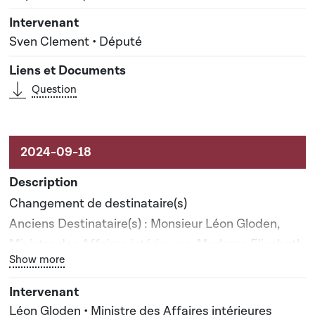
Sven Clement • Député
Question
Changement de destinataire(s)
Anciens Destinataire(s) : Monsieur Léon Gloden,
Ministre des Affaires intérieures; Madame Elisabeth
Bouton graphique servant à afficher ou cacher tous les él
Show more
Margue, Ministre déléguée auprès du Premier
ministre, chargée des Médias et de la Connectivité
Nouveau(x) destinataire(s) : Monsieur Léon Gloden,
Léon Gloden • Ministre des Affaires intérieures