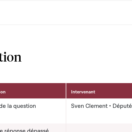
tion
ion
Intervenant
de la question
Sven Clement • Député
de réponse dépassé