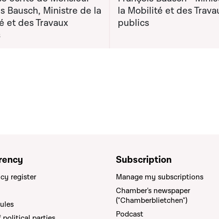
s Bausch, Ministre de la
la Mobilité et des Trava
é et des Travaux
publics
s
rency
Subscription
cy register
Manage my subscriptions
Chamber's newspaper
("Chamberblietchen")
rules
Podcast
political parties