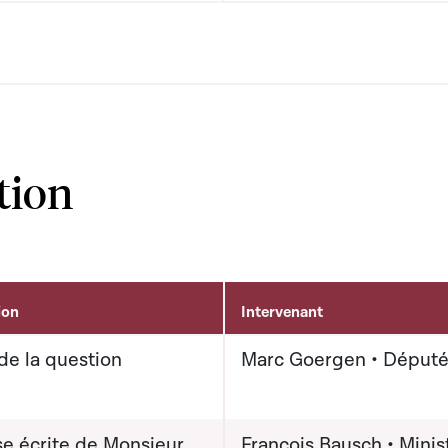
tion
ion
Intervenant
de la question
Marc Goergen • Déput
e écrite de Monsieur
François Bausch • Minis