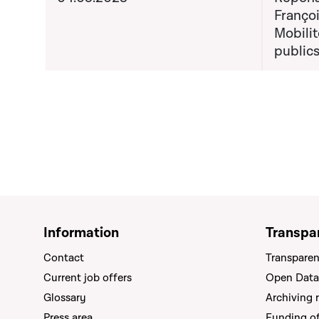
Françoi
Mobilit
public
Information
Transpa
Contact
Transparen
Current job offers
Open Data
Glossary
Archiving 
Press area
Funding of 