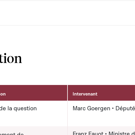
tion
ion
Intervenant
de la question
Marc Goergen • Déput
Franz Fayot • Ministre 