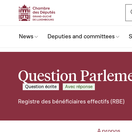
Ou
News
Deputies and committees
S
Question Parlem
Question écrite
Avec réponse
Registre des bénéficiaires effectifs (RBE)
A propos