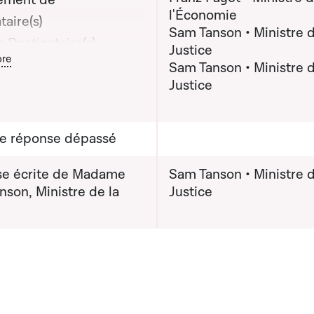
ement de
l'Économie
taire(s)
Sam Tanson • Ministre d
 Destinataire(s) :
Justice
ton graphique servant à afficher ou cacher tous les éléments de l
re
r Franz Fayot, Ministre
Sam Tanson • Ministre d
Justice
conomie; Madame Sam
 Ministre de la Justice
(x) destinataire(s) :
de réponse dépassé
 Sam Tanson, Ministre
ustice
e écrite de Madame
Sam Tanson • Ministre d
son, Ministre de la
Justice