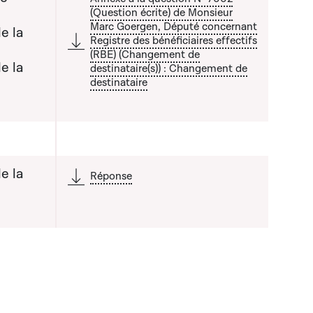
(Question écrite) de Monsieur
Marc Goergen, Député concernant
e la
Registre des bénéficiaires effectifs
(RBE) (Changement de
a liste qui précède
e la
destinataire(s)) : Changement de
destinataire
e la
Réponse