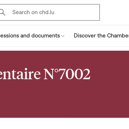
vrir l'écran de recherche
Search on chd.lu
essions and documents
Discover the Chambe
entaire N°7002