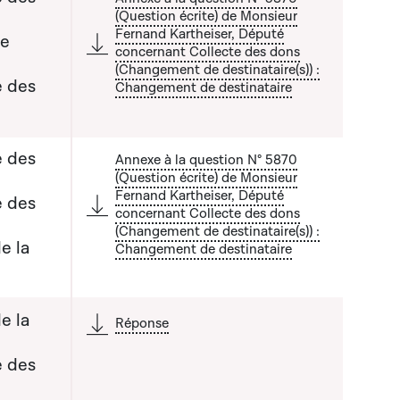
(Question écrite) de Monsieur
Fernand Kartheiser, Député
de
concernant Collecte des dons
(Changement de destinataire(s)) :
a liste qui précède
e des
Changement de destinataire
e des
Annexe à la question N° 5870
(Question écrite) de Monsieur
Fernand Kartheiser, Député
e des
concernant Collecte des dons
(Changement de destinataire(s)) :
a liste qui précède
e la
Changement de destinataire
e la
Réponse
e des