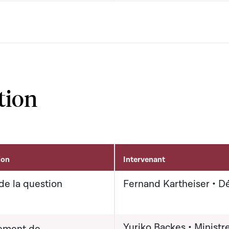
tion
ion
Intervenant
de la question
Fernand Kartheiser • D
Yuriko Backes • Ministr