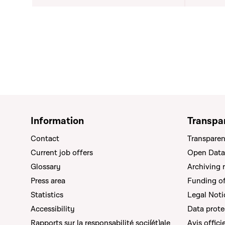
de la J
Information
Transpa
Contact
Transparen
Current job offers
Open Data
Glossary
Archiving 
Press area
Funding of 
Statistics
Legal Noti
Accessibility
Data prote
Rapports sur la responsabilité soci(ét)ale
Avis offici