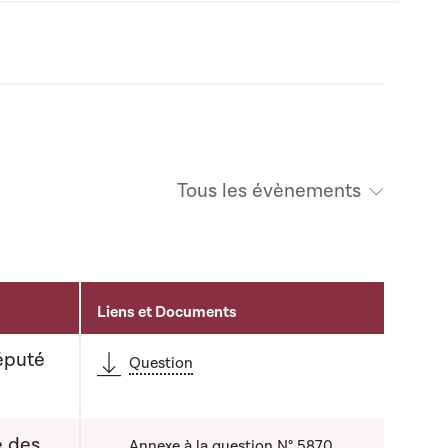
Tous les évènements
Liens et Documents
éputé
Question
e des
Annexe à la question N° 5870