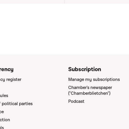
ustice
rency
Subscription
cy register
Manage my subscriptions
Chamber's newspaper
("Chamberblietchen")
rules
Podcast
political parties
ce
ction
els