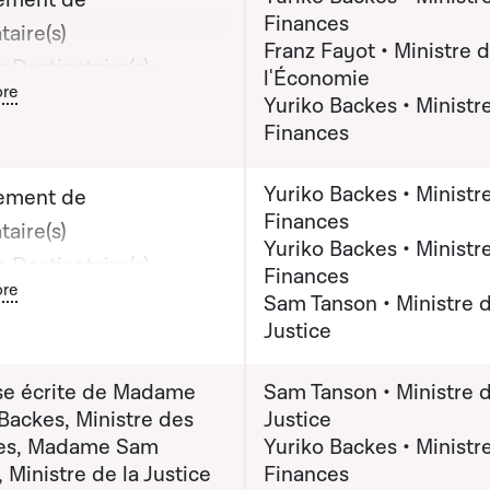
ement de
Finances
taire(s)
Franz Fayot • Ministre 
 Destinataire(s) :
l'Économie
ton graphique servant à afficher ou cacher tous les éléments de l
re
 Yuriko Backes,
Yuriko Backes • Ministr
Finances
e des Finances;
r Franz Fayot, Ministre
Yuriko Backes • Ministr
ement de
conomie
Finances
taire(s)
(x) destinataire(s) :
Yuriko Backes • Ministr
 Destinataire(s) :
 Yuriko Backes,
Finances
ton graphique servant à afficher ou cacher tous les éléments de l
re
 Yuriko Backes,
Sam Tanson • Ministre d
re des Finances
Justice
re des Finances
(x) destinataire(s) :
e écrite de Madame
Sam Tanson • Ministre d
 Yuriko Backes,
Backes, Ministre des
Justice
e des Finances;
es, Madame Sam
Yuriko Backes • Ministr
 Sam Tanson, Ministre
 Ministre de la Justice
Finances