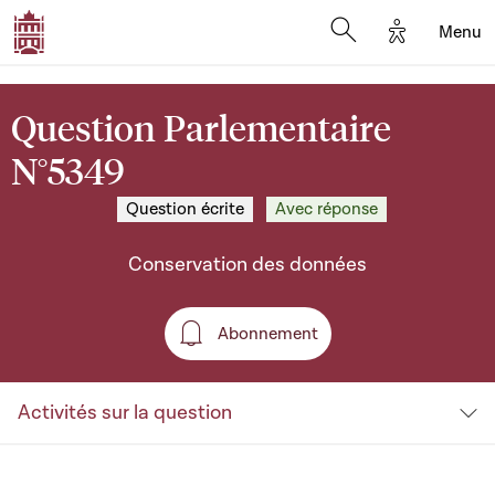
Options d'a
Menu
Open search moda
Question Parlementaire
N°5349
Question écrite
Avec réponse
Conservation des données
Abonnement
Abonnement
Activités sur la question