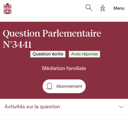
Options d'a
Menu
Open search moda
Question Parlementaire
N°3441
Question écrite
Avec réponse
Médiation familiale
Abonnement
Abonnement
Activités sur la question