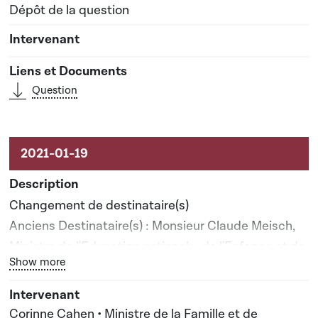
Dépôt de la question
Question
Changement de destinataire(s)
Anciens Destinataire(s) : Monsieur Claude Meisch,
Ministre de l'Education nationale, de l'Enfance et de
Bouton graphique servant à afficher ou cacher tous les él
Show more
la Jeunesse
Nouveau(x) destinataire(s) : Madame Corinne
Cahen, Ministre de la Famille et de l'Intégration
Corinne Cahen • Ministre de la Famille et de