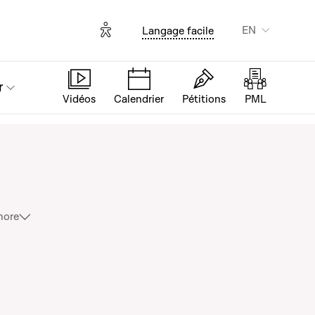
Options d'accessibilité
EN
Langage facile
r
Vidéos
Calendrier
Pétitions
PML
more