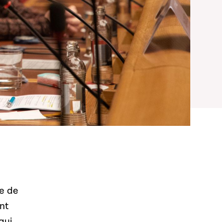
re de
nt
qui