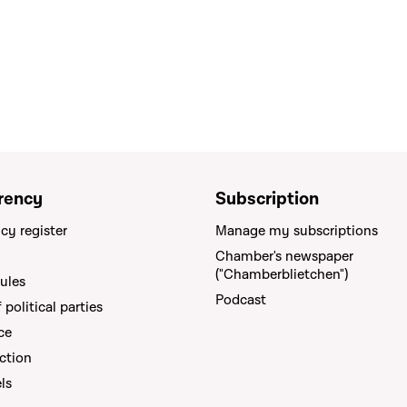
rency
Subscription
cy register
Manage my subscriptions
Chamber's newspaper
("Chamberblietchen")
rules
Podcast
political parties
ce
ction
els