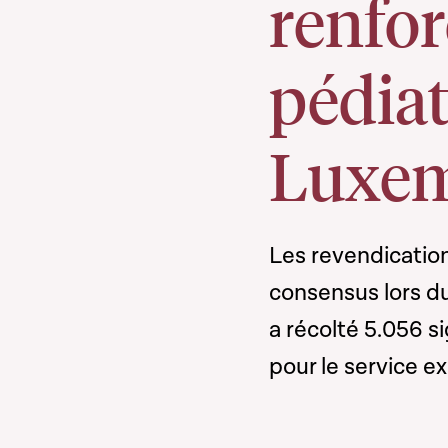
renfor
pédiat
Luxe
Les revendication
consensus lors du
a récolté 5.056 s
pour le service e