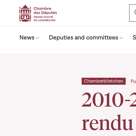
Ou
News
Deputies and committees
S
Chamberblietchen
Pu
2010-
rendu