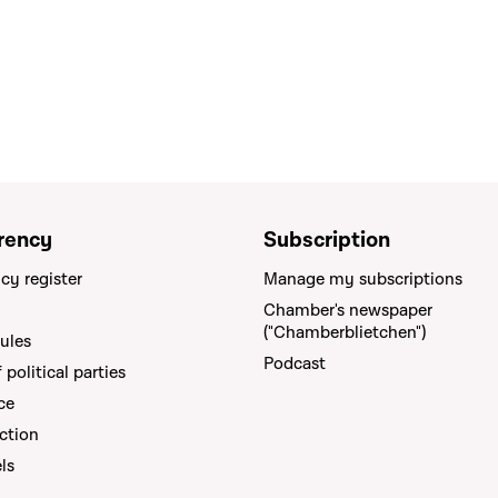
rency
Subscription
cy register
Manage my subscriptions
Chamber's newspaper
("Chamberblietchen")
rules
Podcast
political parties
ce
ction
els