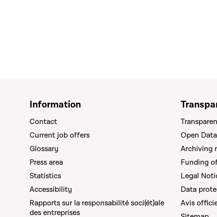
Information
Transpa
Contact
Transparen
Current job offers
Open Data
Glossary
Archiving 
Press area
Funding of 
Statistics
Legal Noti
Accessibility
Data prote
Rapports sur la responsabilité soci(ét)ale
Avis offici
des entreprises
Sitemap