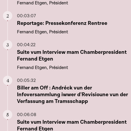
Fernand Etgen, Président
00:03:07
Aller à ce chapitre
Reportage: Pressekonferenz Rentree
Fernand Etgen, Président
00:04:22
Aller à ce chapitre
Suite vum Interview mam Chamberpresident
Fernand Etgen
Fernand Etgen, Président
00:05:32
Aller à ce chapitre
Biller am Off : Andréck vun der
Infoversammlung iwwer d'Revisioune vun der
Verfassung am Tramsschapp
00:06:08
Aller à ce chapitre
Suite vum Interview mam Chamberpresident
Fernand Etgen