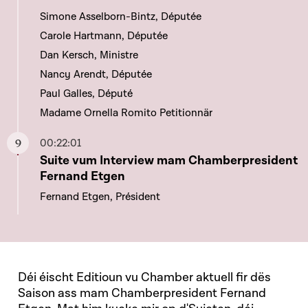
Simone Asselborn-Bintz, Députée
Carole Hartmann, Députée
Dan Kersch, Ministre
Nancy Arendt, Députée
Paul Galles, Député
Madame Ornella Romito Petitionnär
00:22:01
Aller à ce chapitre
Suite vum Interview mam Chamberpresident
Fernand Etgen
Fernand Etgen, Président
Déi éischt Editioun vu Chamber aktuell fir dës
Saison ass mam Chamberpresident Fernand