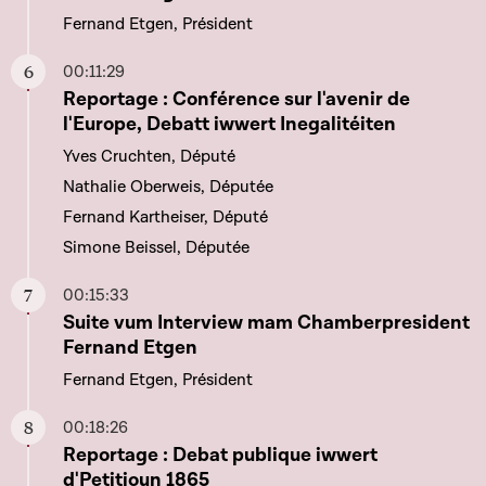
Fernand Etgen, Président
00:11:29
Aller à ce chapitre
Reportage : Conférence sur l'avenir de
l'Europe, Debatt iwwert Inegalitéiten
Yves Cruchten, Député
Nathalie Oberweis, Députée
Fernand Kartheiser, Député
Simone Beissel, Députée
00:15:33
Aller à ce chapitre
Suite vum Interview mam Chamberpresident
Fernand Etgen
Fernand Etgen, Président
00:18:26
Aller à ce chapitre
Reportage : Debat publique iwwert
d'Petitioun 1865