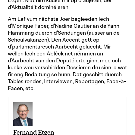
Etgen. Mat him kucke mir op d'Sujeten, déi
d'Aktualitéit dominéieren.
Am Laf vum nächste Joer begleeden Iech
d'Monique Faber, d'Nadine Gautier an de Yann
Flammang duerch d'Sendungen (ausser an de
Schoulvakanzen). Den Accent gëtt op
d'parlamentaresch Aarbecht geluecht. Mir
wëllen Iech een Abléck net nëmmen an
d'Aarbecht vun den Deputéierte ginn, mee och
kucke wou verschidden Dossieren dru sinn, a wat
fir eng Bedaitung se hunn. Dat geschitt duerch
Tables rondes, Interviewen, Reportagen, Face-à-
Facen, etc.
Fernand Etgen