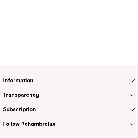
Code de la sécurité sociale ; 4° la loi modifiée du 12
septembre 2003 relative aux personnes handicapées ; 5°
la loi modifiée du 23 juillet 2016 portant modification 1.
du Code de la sécurité sociale ; 2. de la loi modifiée du 4
décembre 1967 concernant l'impôt sur le revenu, et
abrogeant la loi modifiée du 21 décembre 2007
concernant le boni pour enfant ; 6° la loi modifiée du 28
juillet 2018 relative au revenu d'inclusion sociale ; et 7°
la loi modifiée du 24 juillet 2014 concernant l'aide
financière de l'État pour études supérieures
Information
Transparency
Subscription
Follow #chambrelux