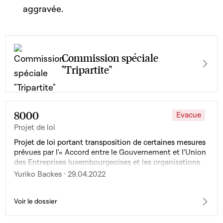
aggravée.
Commission spéciale
"Tripartite"
8000
Evacue
Projet de loi
Projet de loi portant transposition de certaines mesures
prévues par l'« Accord entre le Gouvernement et l'Union
des Entreprises luxembourgeoises et les organisations
syndicales LCGB et CGFP » du 31 mars 2022 et
Yuriko Backes · 29.04.2022
modifiant : 1° l'article 3, paragraphe 7, de la loi modifiée
du 25 mars 2015 fixant le régime des traitements et les
conditions et modalités d'avancement des
Voir le dossier
fonctionnaires de l'Etat ; 2° le titre I de la loi modifiée du
4 décembre 1967 concernant l'impôt sur le revenu ; 3° le