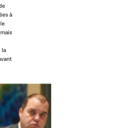
de
ées à
le
 mais
 la
avant