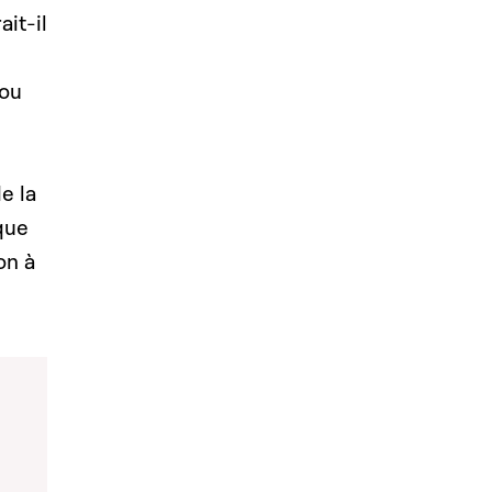
it-il
 ou
?
e la
que
on à