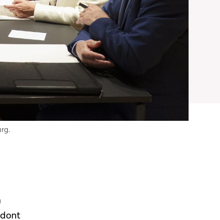
rg.
n
 dont