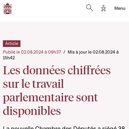
Options d'a
Menu
Open search moda
Article
Publié le 02.08.2024 à 09h37
/
Mis à jour le 02.08.2024 à
15h42
Les données chiffrées
sur le travail
parlementaire sont
disponibles
La nouvelle Chambre des Députés a siégé 38