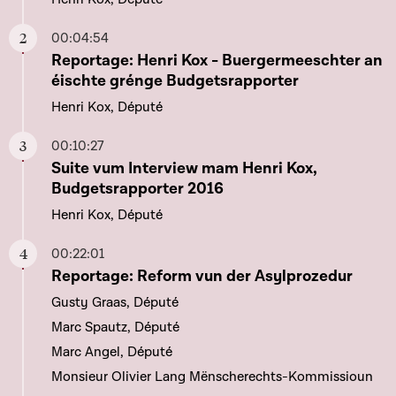
00:04:54
Aller à ce chapitre
Reportage: Henri Kox - Buergermeeschter an
éischte grénge Budgetsrapporter
Henri Kox, Député
00:10:27
Aller à ce chapitre
Suite vum Interview mam Henri Kox,
Budgetsrapporter 2016
Henri Kox, Député
00:22:01
Aller à ce chapitre
Reportage: Reform vun der Asylprozedur
Gusty Graas, Député
Marc Spautz, Député
Marc Angel, Député
Monsieur Olivier Lang Mënscherechts-Kommissioun