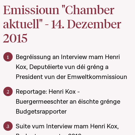
Emissioun "Chamber
aktuell" - 14. Dezember
2015
Begréissung an Interview mam Henri
Kox, Deputéierte vun déi gréng a
President vun der Emweltkommissioun
Reportage: Henri Kox -
Buergermeeschter an éischte grénge
Budgetsrapporter
Suite vum Interview mam Henri Kox,