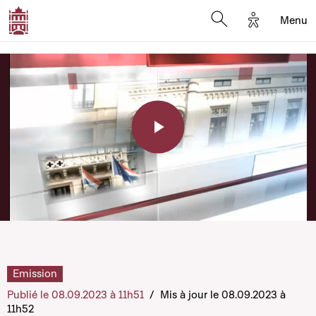
Options d'a
Menu
Open search moda
Play
Video
Emission
Publié le 08.09.2023 à 11h51
/
Mis à jour le 08.09.2023 à
11h52