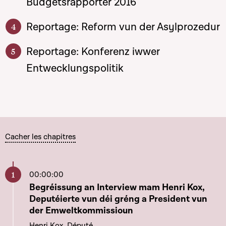
Budgetsrapporter 2016
Reportage: Reform vun der Asylprozedur
Reportage: Konferenz iwwer
Entwecklungspolitik
Cacher les chapitres
00:00:00
Aller à ce chapitre
Begréissung an Interview mam Henri Kox,
Deputéierte vun déi gréng a President vun
der Emweltkommissioun
Henri Kox, Député