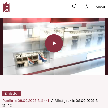
Options d'a
Menu
Open search moda
Play
Video
Emission
Publié le 08.09.2023 à 11h41
/
Mis à jour le 08.09.2023 à
11h42