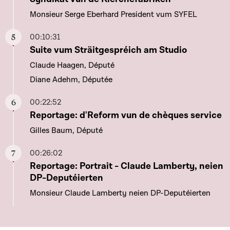
Monsieur Serge Eberhard President vum SYFEL
00:10:31
Aller à ce chapitre
Suite vum Sträitgespréich am Studio
Claude Haagen, Député
Diane Adehm, Députée
00:22:52
Aller à ce chapitre
Reportage: d'Reform vun de chèques service
Gilles Baum, Député
00:26:02
Aller à ce chapitre
Reportage: Portrait - Claude Lamberty, neien
DP-Deputéierten
Monsieur Claude Lamberty neien DP-Deputéierten