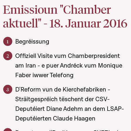
Emissioun "Chamber
aktuell" - 18. Januar 2016
Begréissung
Offiziell Visite vum Chamberpresident
am Iran - e puer Andréck vum Monique
Faber iwwer Telefong
D'Reform vun de Kierchefabriken -
Sträitgespréich tëschent der CSV-
Deputéiert Diane Adehm an dem LSAP-
Deputéierten Claude Haagen