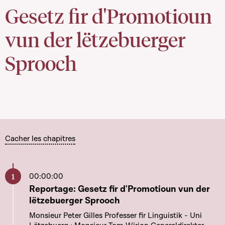
Gesetz fir d'Promotioun
vun der lëtzebuerger
Sprooch
Cacher les chapitres
00:00:00
Aller à ce chapitre
Reportage: Gesetz fir d'Promotioun vun der
lëtzebuerger Sprooch
Monsieur Peter Gilles Professer fir Linguistik - Uni