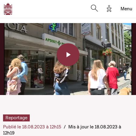
Options d'a
Menu
Open search moda
Play
Video
Reportage
Publié le 18.08.2023 à 12h15
/
Mis à jour le 18.08.2023 à
12h19