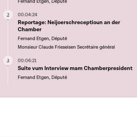
Fernand Etgen, Député
00:04:24
Aller à ce chapitre
Reportage: Neijoerschreceptioun an der
Chamber
Fernand Etgen, Député
Monsieur Claude Frieseisen Secrétaire général
00:06:21
Aller à ce chapitre
Suite vum Interview mam Chamberpresident
Fernand Etgen, Député