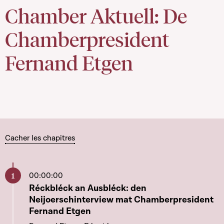
Chamber Aktuell: De
Chamberpresident
Fernand Etgen
Cacher les chapitres
00:00:00
Aller à ce chapitre
Réckbléck an Ausbléck: den
Neijoerschinterview mat Chamberpresident
Fernand Etgen