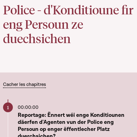
Police - d'Konditioune fir
eng Persoun ze
duechsichen
Cacher les chapitres
00:00:00
Aller à ce chapitre
Reportage: Ënnert wéi enge Konditiounen
däerfen d'Agenten vun der Police eng
Persoun op enger ëffentlecher Platz
duerchsichen?