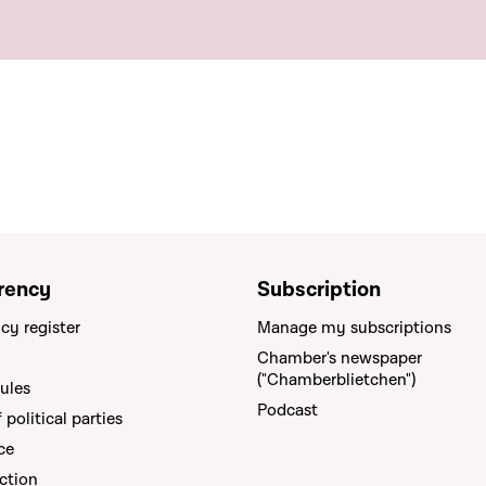
rency
Subscription
cy register
Manage my subscriptions
Chamber's newspaper
("Chamberblietchen")
rules
Podcast
political parties
ce
ction