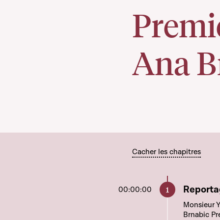
Premi
Ana B
Cacher les chapitres
Aller à c
Reportag
00:00:00
Monsieur 
Brnabic Pr