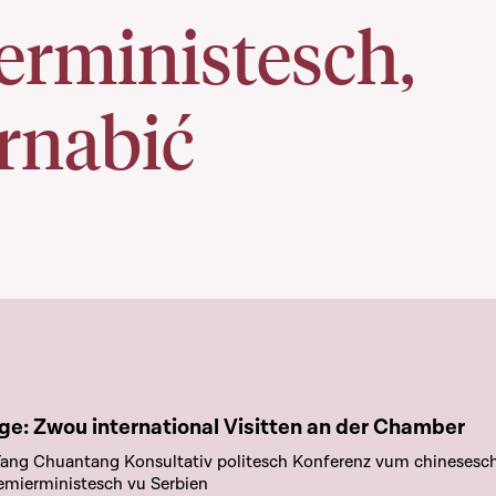
erministesch,
rnabić
e chapitre
e: Zwou international Visitten an der Chamber
Yang Chuantang Konsultativ politesch Konferenz vum chinesesc
emierministesch vu Serbien