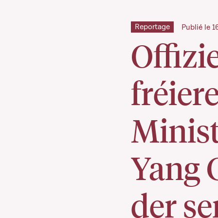
Reportage
Publié le 
Offizi
fréier
Minist
Yang 
der se