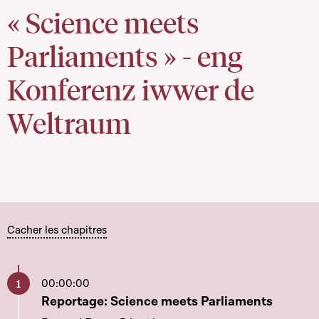
« Science meets
Parliaments » - eng
Konferenz iwwer de
Weltraum
Cacher les chapitres
00:00:00
Aller à ce chapitre
Reportage: Science meets Parliaments