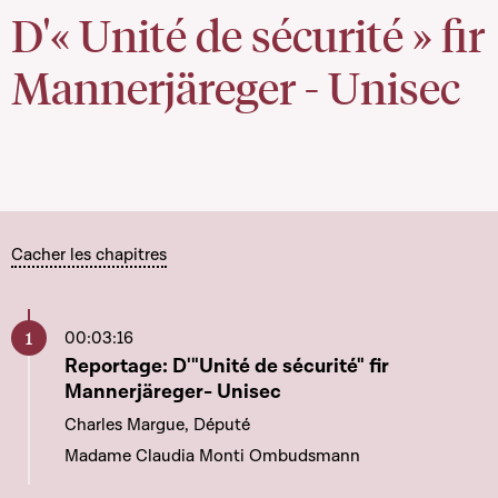
D'« Unité de sécurité » fir
Mannerjäreger - Unisec
Cacher les chapitres
00:03:16
Aller à ce chapitre
Reportage: D'"Unité de sécurité" fir
Mannerjäreger- Unisec
Charles Margue, Député
Madame Claudia Monti Ombudsmann