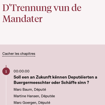
D'Trennung vun de
Mandater
Cacher les chapitres
00:00:00
Aller à ce chapitre
Soll een an Zukunft kënnen Deputéierten a
Buergermeeschter oder Schäffe sinn ?
Marc Baum, Député
Martine Hansen, Députée
Marc Goergen, Député