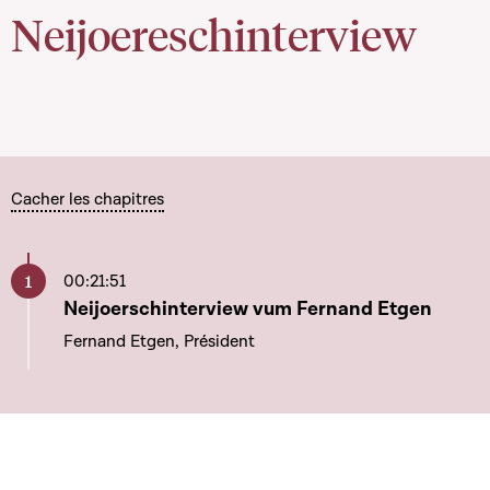
Neijoereschinterview
Cacher les chapitres
00:21:51
Aller à ce chapitre
Neijoerschinterview vum Fernand Etgen
Fernand Etgen, Président