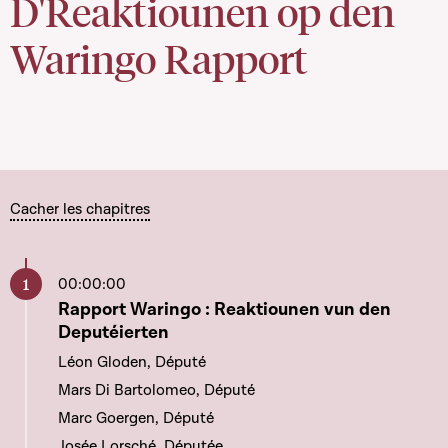
D'Reaktiounen op den
Waringo Rapport
Cacher les chapitres
00:00:00
Aller à ce chapitre
Rapport Waringo : Reaktiounen vun den
Deputéierten
Léon Gloden, Député
Mars Di Bartolomeo, Député
Marc Goergen, Député
Josée Lorsché, Députée