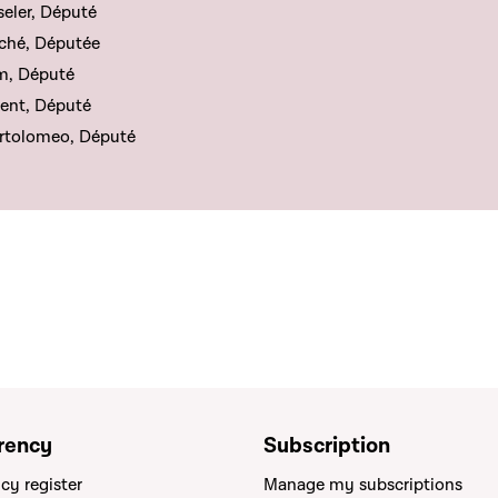
eler, Député
ché, Députée
m, Député
ent, Député
artolomeo, Député
rency
Subscription
cy register
Manage my subscriptions