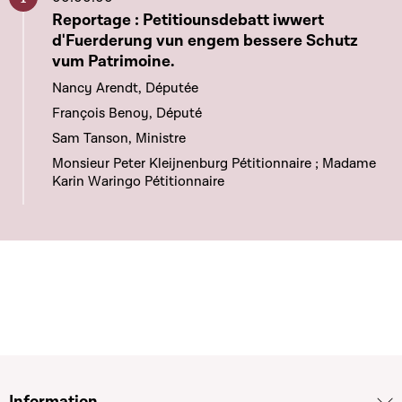
Aller à ce chapitre
Reportage : Petitiounsdebatt iwwert
d'Fuerderung vun engem bessere Schutz
vum Patrimoine.
Nancy Arendt, Députée
François Benoy, Député
Sam Tanson, Ministre
Monsieur Peter Kleijnenburg Pétitionnaire ; Madame
Karin Waringo Pétitionnaire
Information