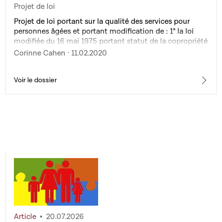
Projet de loi
Projet de loi portant sur la qualité des services pour
personnes âgées et portant modification de : 1° la loi
modifiée du 16 mai 1975 portant statut de la copropriété
des immeubles bâtis ; 2° la loi modifiée du 8 septembre
Corinne Cahen · 11.02.2020
1998 réglant les relations entre l'Etat et les organismes
oeuvrant dans les domaines social, familial et
thérapeutique
Voir le dossier
Article
20.07.2026