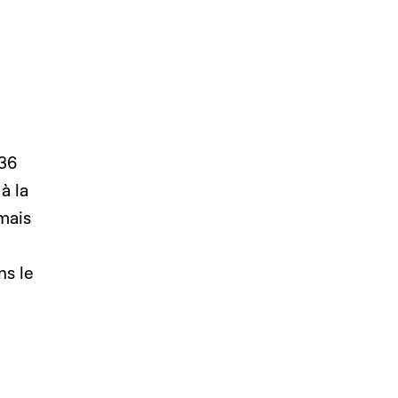
 36
à la
mais
ns le