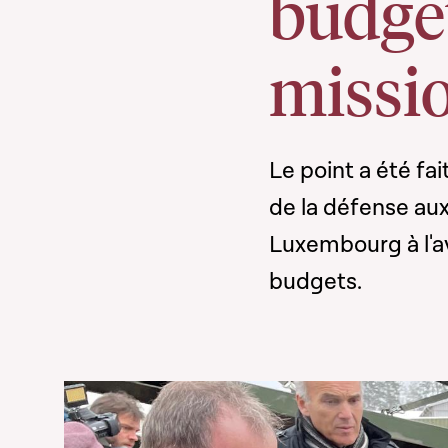
budge
missi
Le point a été fa
de la défense auxq
Luxembourg à l'a
budgets.