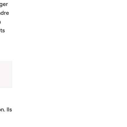
nger
adre
n
ts
. Ils