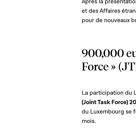
Après la présentati
et des Affaires étra
pour de nouveaux bu
900,000 eu
Force » (J
La participation du
(Joint Task Force) 2
du Luxembourg se fe
mois.