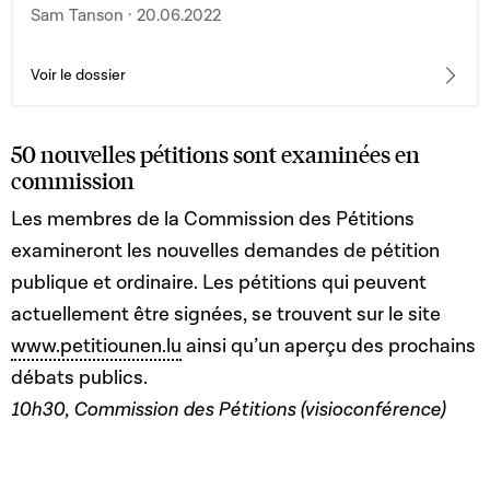
fondé sur un ou plusieurs des éléments visés à l'article
Sam Tanson · 20.06.2022
454 du Code pénal
Voir le dossier
50 nouvelles pétitions sont examinées en
commission
Les membres de la Commission des Pétitions
examineront les nouvelles demandes de pétition
publique et ordinaire. Les pétitions qui peuvent
actuellement être signées, se trouvent sur le site
www.petitiounen.lu
ainsi qu’un aperçu des prochains
débats publics.
10h30, Commission des Pétitions (visioconférence)