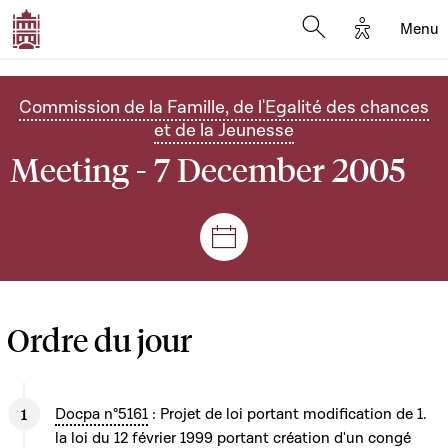
Options d'
Menu
Open search mod
Commission de la Famille, de l'Egalité des chances
et de la Jeunesse
Meeting - 7 December 2005
Sessions and meetings
Ordre du jour
Docpa n°5161
: Projet de loi portant modification de 1.
la loi du 12 février 1999 portant création d'un congé