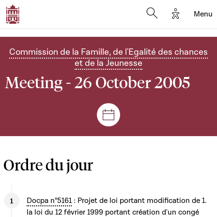
Options d'
Menu
Open search mod
Commission de la Famille, de l'Egalité des chances
et de la Jeunesse
Meeting - 26 October 2005
Sessions and meetings
Ordre du jour
Docpa n°5161
: Projet de loi portant modification de 1.
la loi du 12 février 1999 portant création d'un congé