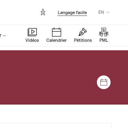
Options d'accessibilité
EN
Langage facile
r
Vidéos
Calendrier
Pétitions
PML
Sessions