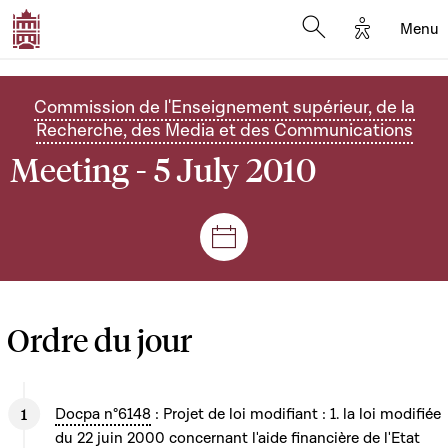
Options d'
Menu
Open search mod
Commission de l'Enseignement supérieur, de la
Recherche, des Media et des Communications
Meeting - 5 July 2010
Sessions and meetings
Ordre du jour
Docpa n°6148
: Projet de loi modifiant : 1. la loi modifiée
du 22 juin 2000 concernant l'aide financière de l'Etat