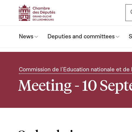
Ou
News
Deputies and committees
S
Commission de l'Education nationale et de 
Meeting - 10 Sep