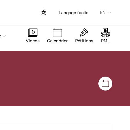
Options d'accessibilité
EN
Langage facile
r
Vidéos
Calendrier
Pétitions
PML
Sessions