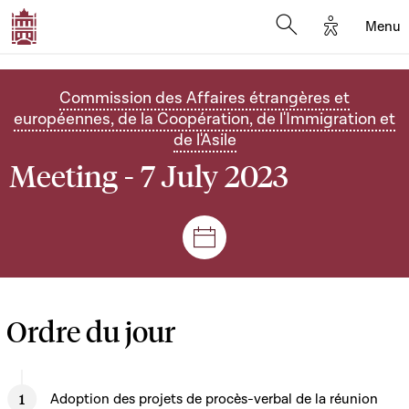
Options d'
Menu
Open search mod
Commission des Affaires étrangères et
européennes, de la Coopération, de l'Immigration et
de l'Asile
Meeting - 7 July 2023
Sessions and meetings
Ordre du jour
Adoption des projets de procès-verbal de la réunion